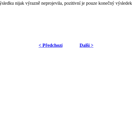
výsledku nijak výrazně neprojevila, pozitivní je pouze konečný výsledek 
< Předchozí
Další >