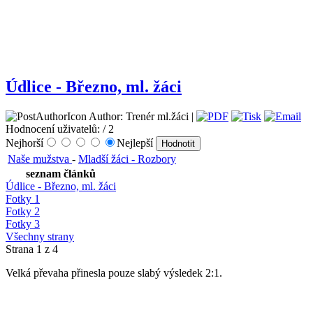
Údlice - Březno, ml. žáci
Author: Trenér ml.žáci |
Hodnocení uživatelů:
/ 2
Nejhorší
Nejlepší
Naše mužstva
-
Mladší žáci - Rozbory
seznam článků
Údlice - Březno, ml. žáci
Fotky 1
Fotky 2
Fotky 3
Všechny strany
Strana 1 z 4
Velká převaha přinesla pouze slabý výsledek 2:1.