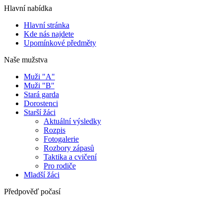
Hlavní nabídka
Hlavní stránka
Kde nás najdete
Upomínkové předměty
Naše mužstva
Muži "A"
Muži "B"
Stará garda
Dorostenci
Starší žáci
Aktuální výsledky
Rozpis
Fotogalerie
Rozbory zápasů
Taktika a cvičení
Pro rodiče
Mladší žáci
Předpověď počasí