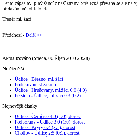
Tento zápas byl plný šancí z naší strany. Střelecká převaha se ale na 
přidávám několik fotek.
Trenér ml. žáci
Předchozí -
Další >>
Aktualizováno (Středa, 06 Říjen 2010 20:28)
Nejčtenější
Údlice - Březno, ml. žáci
Poděkování st.žákům
Údlice - Hrušovany, ml.žáci 6:0 (4:0)
Perštejn - Údlice, ml.žáci 0:3 (0:2)
Nejnovější články
Údlice - Černčice 3:0 (1:0), dorost
Podbořany - Údlice 3:0 (1:0), dorost
Údlice - Kryry 6:4 (3:1), dorost
Cítoliby - Údlice 2:5 (0:1), dorost