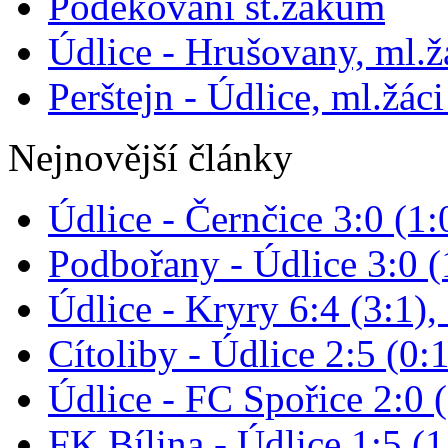
Poděkování st.žákům
Údlice - Hrušovany, ml.žá
Perštejn - Údlice, ml.žáci
Nejnovější články
Údlice - Černčice 3:0 (1:
Podbořany - Údlice 3:0 (1
Údlice - Kryry 6:4 (3:1),
Cítoliby - Údlice 2:5 (0:1
Údlice - FC Spořice 2:0 (
FK Bílina - Údlice 1:5 (1