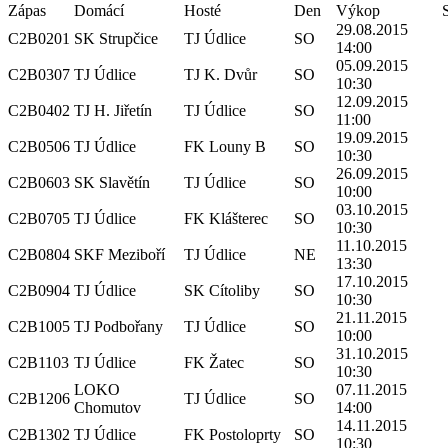
Zápas
Domácí
Hosté
Den
Výkop
29.08.2015
C2B0201
SK Strupčice
TJ Údlice
SO
14:00
05.09.2015
C2B0307
TJ Údlice
TJ K. Dvůr
SO
10:30
12.09.2015
C2B0402
TJ H. Jiřetín
TJ Údlice
SO
11:00
19.09.2015
C2B0506
TJ Údlice
FK Louny B
SO
10:30
26.09.2015
C2B0603
SK Slavětín
TJ Údlice
SO
10:00
03.10.2015
C2B0705
TJ Údlice
FK Klášterec
SO
10:30
11.10.2015
C2B0804
SKF Meziboří
TJ Údlice
NE
13:30
17.10.2015
C2B0904
TJ Údlice
SK Cítoliby
SO
10:30
21.11.2015
C2B1005
TJ Podbořany
TJ Údlice
SO
10:00
31.10.2015
C2B1103
TJ Údlice
FK Žatec
SO
10:30
LOKO
07.11.2015
C2B1206
TJ Údlice
SO
Chomutov
14:00
14.11.2015
C2B1302
TJ Údlice
FK Postoloprty
SO
10:30