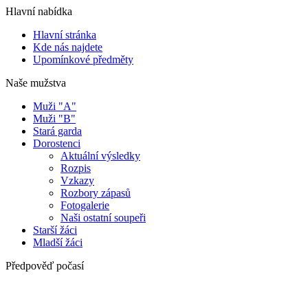
Hlavní nabídka
Hlavní stránka
Kde nás najdete
Upomínkové předměty
Naše mužstva
Muži "A"
Muži "B"
Stará garda
Dorostenci
Aktuální výsledky
Rozpis
Vzkazy
Rozbory zápasů
Fotogalerie
Naši ostatní soupeři
Starší žáci
Mladší žáci
Předpověď počasí