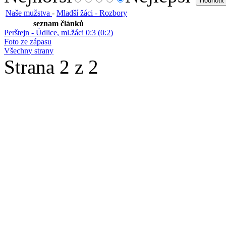
Naše mužstva
-
Mladší žáci - Rozbory
seznam článků
Perštejn - Údlice, ml.žáci 0:3 (0:2)
Foto ze zápasu
Všechny strany
Strana 2 z 2