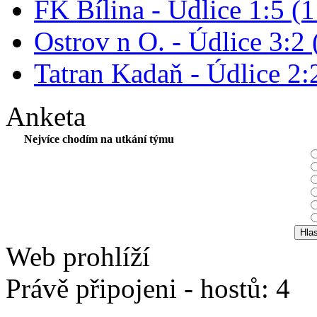
FK Bílina - Údlice 1:5 (1
Ostrov n O. - Údlice 3:2 
Tatran Kadaň - Údlice 2:2
Anketa
Nejvíce chodím na utkání týmu
Web prohlíží
Právě připojeni - hostů: 4