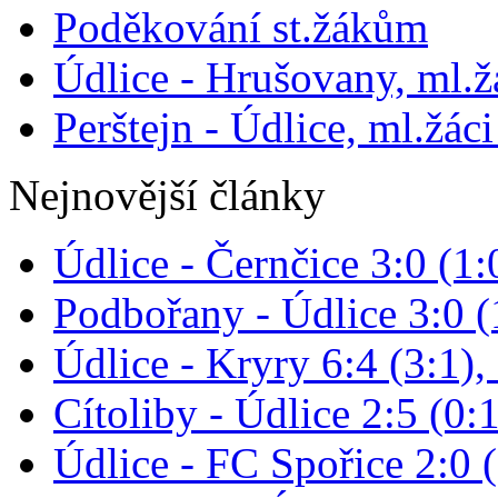
Poděkování st.žákům
Údlice - Hrušovany, ml.žá
Perštejn - Údlice, ml.žáci
Nejnovější články
Údlice - Černčice 3:0 (1:
Podbořany - Údlice 3:0 (1
Údlice - Kryry 6:4 (3:1),
Cítoliby - Údlice 2:5 (0:1
Údlice - FC Spořice 2:0 (