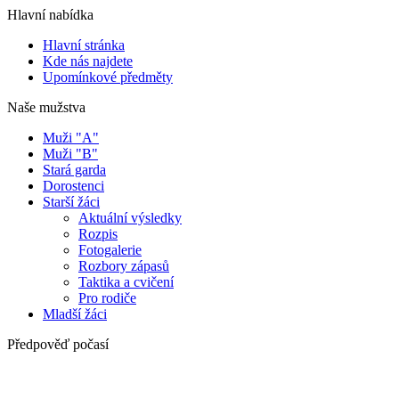
Hlavní nabídka
Hlavní stránka
Kde nás najdete
Upomínkové předměty
Naše mužstva
Muži "A"
Muži "B"
Stará garda
Dorostenci
Starší žáci
Aktuální výsledky
Rozpis
Fotogalerie
Rozbory zápasů
Taktika a cvičení
Pro rodiče
Mladší žáci
Předpověď počasí