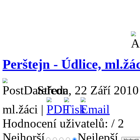
Perštejn - Údlice, ml.žác
Středa, 22 Září 2010
ml.žáci |
Hodnocení uživatelů:
/ 2
Nejhorší
Nejlepší