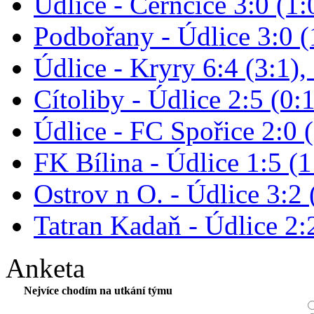
Údlice - Černčice 3:0 (1:
Podbořany - Údlice 3:0 (1
Údlice - Kryry 6:4 (3:1),
Cítoliby - Údlice 2:5 (0:1
Údlice - FC Spořice 2:0 (
FK Bílina - Údlice 1:5 (1
Ostrov n O. - Údlice 3:2 
Tatran Kadaň - Údlice 2:2
Anketa
Nejvíce chodím na utkání týmu