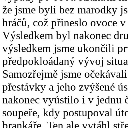
že jsme byli bez marodky js
hráčů, což přineslo ovoce v
Výsledkem byl nakonec druh
výsledkem jsme ukončili pr
předpokloádaný vývoj situa
Samozřejmě jsme očekávali
přestávky a jeho zvýšené ús
nakonec vyústilo i v jednu č
soupeře, kdy postupoval út
brankáře. Ten ale vytáhl s