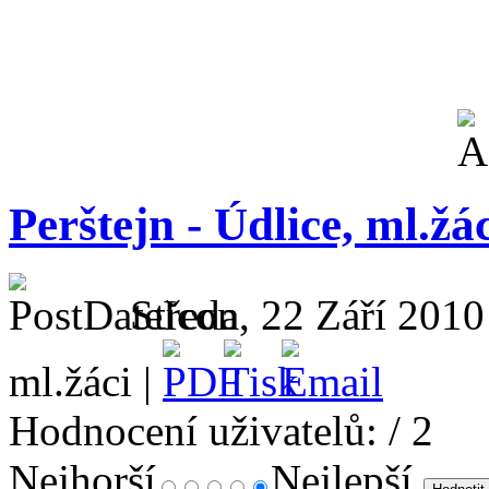
Perštejn - Údlice, ml.žác
Středa, 22 Září 2010
ml.žáci |
Hodnocení uživatelů:
/ 2
Nejhorší
Nejlepší