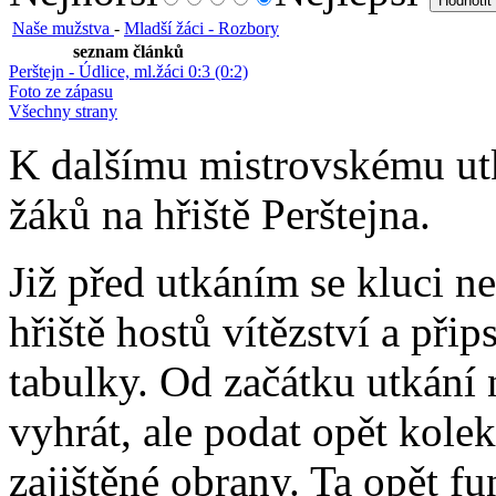
Naše mužstva
-
Mladší žáci - Rozbory
seznam článků
Perštejn - Údlice, ml.žáci 0:3 (0:2)
Foto ze zápasu
Všechny strany
K dalšímu mistrovskému ut
žáků na hřiště Perštejna.
Již před utkáním se kluci ne
hřiště hostů vítězství a přip
tabulky. Od začátku utkání n
vyhrát, ale podat opět kol
zajištěné obrany. Ta opět f