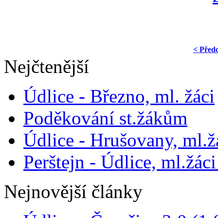
< Před
Nejčtenější
Údlice - Březno, ml. žáci
Poděkování st.žákům
Údlice - Hrušovany, ml.žá
Perštejn - Údlice, ml.žáci
Nejnovější články