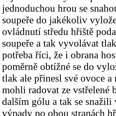
jednoduchou hrou se snahou
soupeře do jakékoliv vylože
ovládnutí středu hřiště pod
soupeře a tak vyvolávat tla
potřeba říci, že i obrana ho
poměrně obtížné se do vylo
tlak ale přinesl své ovoce a 
mohli radovat ze vstřelené 
dalším gólu a tak se snažil
výpady po obou stranách hři