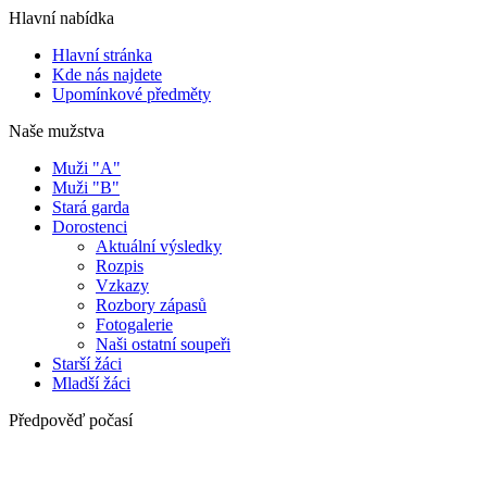
Hlavní nabídka
Hlavní stránka
Kde nás najdete
Upomínkové předměty
Naše mužstva
Muži "A"
Muži "B"
Stará garda
Dorostenci
Aktuální výsledky
Rozpis
Vzkazy
Rozbory zápasů
Fotogalerie
Naši ostatní soupeři
Starší žáci
Mladší žáci
Předpověď počasí