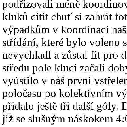
podřizovali méně koordinov
kluků cítit chuť si zahrát 
výpadkům v koordinaci naší 
střídání, které bylo voleno
nevychladl a zůstal fit pro 
středu pole kluci začali do
vyústilo v náš první vstřel
poločasu po kolektivním v
přidalo ještě tři další góly.
již se slušným náskokem 4:0.