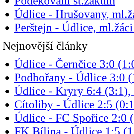
Poděkování st.žákům
Údlice - Hrušovany, ml.žá
Perštejn - Údlice, ml.žáci
Nejnovější články
Údlice - Černčice 3:0 (1:
Podbořany - Údlice 3:0 (1
Údlice - Kryry 6:4 (3:1),
Cítoliby - Údlice 2:5 (0:1
Údlice - FC Spořice 2:0 (
FK Bílina - Údlice 1:5 (1