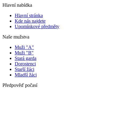
Hlavní nabídka
Hlavní stránka
Kde nás najdete
Upomínkové předměty
Naše mužstva
Muži "A"
Muži "B"
Stará garda
Dorostenci
Starší žáci
Mladší žáci
Předpověď počasí