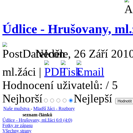
Údlice - Hrušovany, ml.ž
Neděle, 26 Září 2010
ml.žáci |
Hodnocení uživatelů:
/ 5
Nejhorší
Nejlepší
Naše mužstva
-
Mladší žáci - Rozbory
seznam článků
Údlice - Hrušovany, ml.žáci 6:0 (4:0)
Fotky ze zápasu
Všechny strany