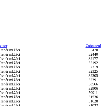
Autor
Zobrazení
Trenér ml.žáci
35470
Trenér ml.žáci
32440
Trenér ml.žáci
32177
Trenér ml.žáci
32192
Trenér ml.žáci
32319
Trenér ml.žáci
32325
Trenér ml.žáci
32305
Trenér ml.žáci
32391
Trenér ml.žáci
38566
Trenér ml.žáci
32906
Trenér ml.žáci
50911
Trenér ml.žáci
31536
Trenér ml.žáci
31628
Trenér ml.žáci
31022