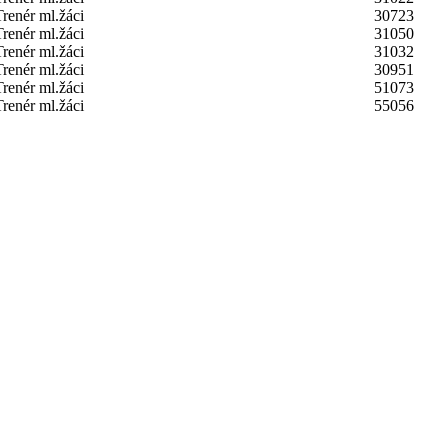
Trenér ml.žáci
30723
Trenér ml.žáci
31050
Trenér ml.žáci
31032
Trenér ml.žáci
30951
Trenér ml.žáci
51073
Trenér ml.žáci
55056