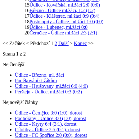
15
Údlice - Kovářská, ml.žáci 2:0 (0:0)
16
Březno - Údlice ml.žáci, 1:2 (1:2)
17
Údlice - Klášterec, ml.žáci 0:9 (0:4)
18
Postoloprty - Údlice, ml.žáci 1:0 (0:0)
19
Údlice - Lubenec, ml.žáci 0:0
20
Černčice - Údlice ml.žáci 2:3 (2:1)
<<
Začátek
<
Předchozí
1
2
Další
>
Konec
>>
Strana 1 z 2
Nejčtenější
Údlice - Březno, ml. žáci
Poděkování st.žákům
Údlice - Hrušovany, ml.žáci 6:0 (4:0)
Perštejn - Údlice, ml.žáci 0:3 (0:2)
Nejnovější články
Údlice - Černčice 3:0 (1:0), dorost
Podbořany - Údlice 3:0 (1:0), dorost
Údlice - Kryry 6:4 (3:1), dorost
Cítoliby - Údlice 2:5 (0:1), dorost
Údlice - FC Spořice 2:0 (0:0), dorost