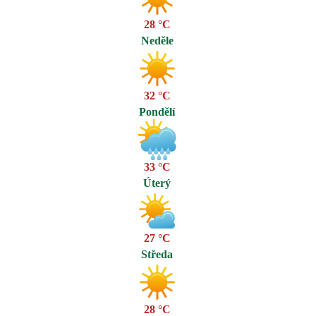
28 °C
Neděle
32 °C
Pondělí
33 °C
Úterý
27 °C
Středa
28 °C