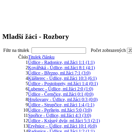
Mladší žáci - Rozbory
Filtr na titulek
Počet zobrazených
Číslo
Titulek článku
1
Údlice - Radonice, ml.žáci 1:1 (1:1)
2
Kovářská - Údlice, ml.žáci 8:1 (4:1)
3
Údlice - Březno, ml.žáci 7:1 (3:0)
4
Klášterec - Údlice, ml.žáci 10:3 (6:1)
5
Údlice - Postoloprty, ml.žáci 1:4 (0:1)
6
Lubenec - Údlice, ml.žáci 2:0 (1:0)
7
Údlice - Černčice, ml.žáci 0:1 (0:0)
8
Hrušovany - Údlice, ml.žáci 0:3 (0:0)
9
Údlice - Strupčice, ml.žáci 1:4 (1:1)
10
Údlice - Perštejn, ml.žáci 5:0 (3:0)
11
Spořice - Údlice, ml.žáci 4:3 (3:0)
12
Údlice - Krásný dvůr, ml.žáci 5:3 (2:1)
13
Ervěnice – Údlice, ml.žáci 10:1 (6:0)
14
Radonice - Údlice, ml.žáci 1:2 (1:1)