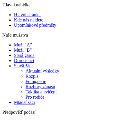
Hlavní nabídka
Hlavní stránka
Kde nás najdete
Upomínkové předměty
Naše mužstva
Muži "A"
Muži "B"
Stará garda
Dorostenci
Starší žáci
Aktuální výsledky
Rozpis
Fotogalerie
Rozbory zápasů
Taktika a cvičení
Pro rodiče
Mladší žáci
Předpověď počasí