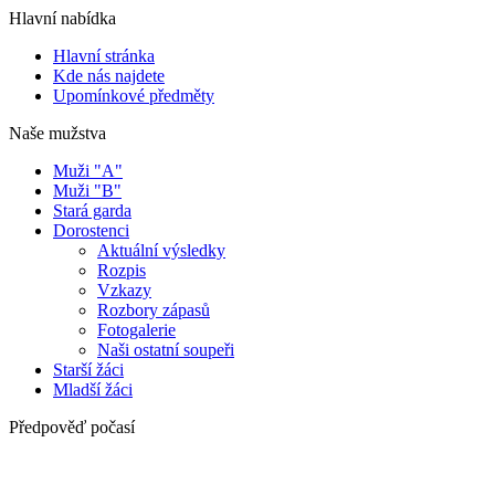
Hlavní nabídka
Hlavní stránka
Kde nás najdete
Upomínkové předměty
Naše mužstva
Muži "A"
Muži "B"
Stará garda
Dorostenci
Aktuální výsledky
Rozpis
Vzkazy
Rozbory zápasů
Fotogalerie
Naši ostatní soupeři
Starší žáci
Mladší žáci
Předpověď počasí