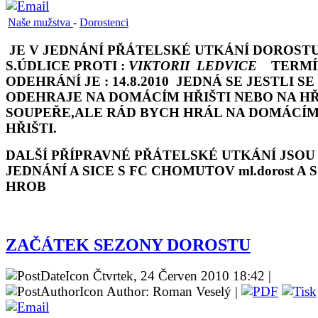
Naše mužstva
-
Dorostenci
JE V JEDNÁNÍ PŘÁTELSKÉ UTKÁNÍ DOROST
S.ÚDLICE PROTI :
VIKTORII LEDVICE
TERM
ODEHRÁNÍ JE : 14.8.2010 JEDNÁ SE JESTLI SE
ODEHRAJE NA DOMÁCÍM HŘIŠTI NEBO NA HŘ
SOUPEŘE,ALE RÁD BYCH HRÁL NA DOMÁCÍ
HŘIŠTI.
DALŠÍ PŘÍPRAVNÉ PŘÁTELSKÉ UTKÁNÍ JSOU
JEDNÁNÍ A SICE S FC CHOMUTOV ml.dorost A S
HROB
ZAČÁTEK SEZONY DOROSTU
Čtvrtek, 24 Červen 2010 18:42 |
Author: Roman Veselý |