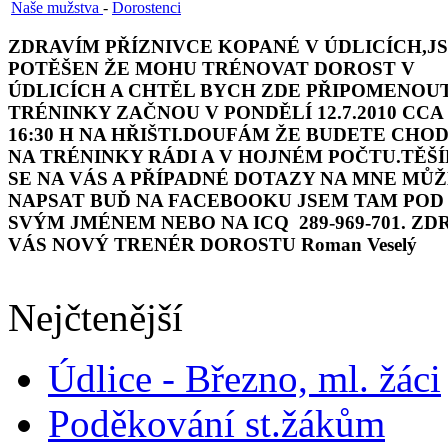
Naše mužstva
-
Dorostenci
ZDRAVÍM PŘÍZNIVCE KOPANÉ V ÚDLICÍCH,J
POTĚŠEN ŽE MOHU TRÉNOVAT DOROST V
ÚDLICÍCH A CHTĚL BYCH ZDE PŘIPOMENOU
TRÉNINKY ZAČNOU V PONDĚLÍ 12.7.2010 CCA
16:30 H NA HŘIŠTI.DOUFÁM ŽE BUDETE CHOD
NA TRÉNINKY RÁDI A V HOJNÉM POČTU.TĚŠ
SE NA VÁS A PŘÍPADNÉ DOTAZY NA MNE MŮ
NAPSAT BUĎ NA FACEBOOKU JSEM TAM POD
SVÝM JMÉNEM NEBO NA ICQ 289-969-701. ZD
VÁS NOVÝ TRENÉR DOROSTU Roman Veselý
Nejčtenější
Údlice - Březno, ml. žáci
Poděkování st.žákům