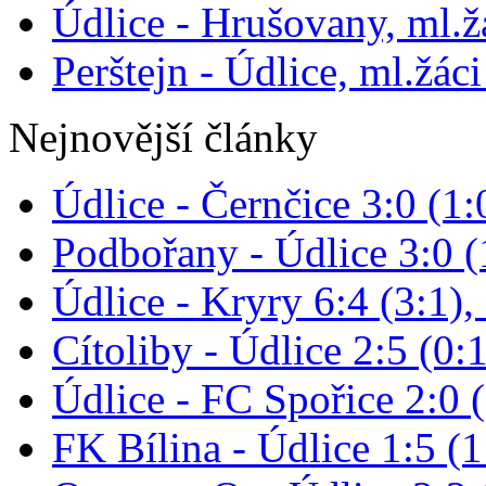
Údlice - Hrušovany, ml.žá
Perštejn - Údlice, ml.žáci
Nejnovější články
Údlice - Černčice 3:0 (1:
Podbořany - Údlice 3:0 (1
Údlice - Kryry 6:4 (3:1),
Cítoliby - Údlice 2:5 (0:1
Údlice - FC Spořice 2:0 (
FK Bílina - Údlice 1:5 (1