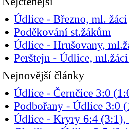
Nejčtenější
Údlice - Březno, ml. žáci
Poděkování st.žákům
Údlice - Hrušovany, ml.žá
Perštejn - Údlice, ml.žáci
Nejnovější články
Údlice - Černčice 3:0 (1:
Podbořany - Údlice 3:0 (1
Údlice - Kryry 6:4 (3:1),