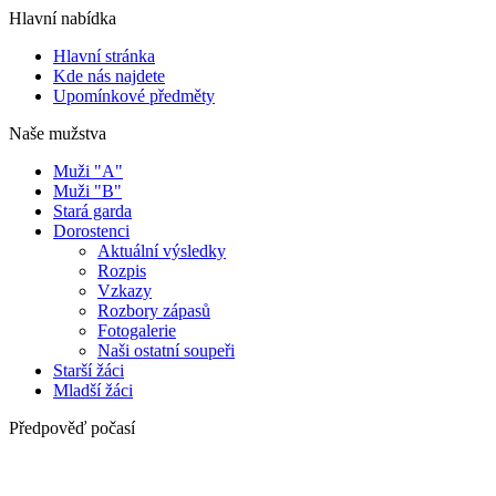
Hlavní nabídka
Hlavní stránka
Kde nás najdete
Upomínkové předměty
Naše mužstva
Muži "A"
Muži "B"
Stará garda
Dorostenci
Aktuální výsledky
Rozpis
Vzkazy
Rozbory zápasů
Fotogalerie
Naši ostatní soupeři
Starší žáci
Mladší žáci
Předpověď počasí